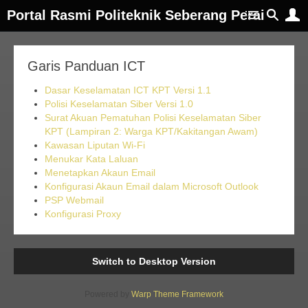
Portal Rasmi Politeknik Seberang Perai
Garis Panduan ICT
Dasar Keselamatan ICT KPT Versi 1.1
Polisi Keselamatan Siber Versi 1.0
Surat Akuan Pematuhan Polisi Keselamatan Siber
KPT (Lampiran 2: Warga KPT/Kakitangan Awam)
Kawasan Liputan Wi-Fi
Menukar Kata Laluan
Menetapkan Akaun Email
Konfigurasi Akaun Email dalam Microsoft Outlook
PSP Webmail
Konfigurasi Proxy
Switch to Desktop Version
Powered by
Warp Theme Framework