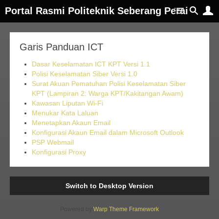
Portal Rasmi Politeknik Seberang Perai
Garis Panduan ICT
Dasar Keselamatan ICT KPT Versi 1.1
Polisi Keselamatan Siber Versi 1.0
Surat Akuan Pematuhan Polisi Keselamatan Siber
KPT (Lampiran 2: Warga KPT/Kakitangan Awam)
Kawasan Liputan Wi-Fi
Menukar Kata Laluan
Menetapkan Akaun Email
Konfigurasi Akaun Email dalam Microsoft Outlook
PSP Webmail
Konfigurasi Proxy
Switch to Desktop Version
Powered by
Warp Theme Framework