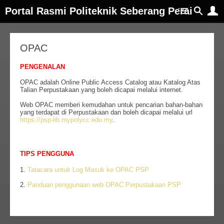
Portal Rasmi Politeknik Seberang Perai
OPAC
PENGENALAN
OPAC adalah Online Public Access Catalog atau Katalog Atas
Talian Perpustakaan yang boleh dicapai melalui internet.
Web OPAC memberi kemudahan untuk pencarian bahan-bahan
yang terdapat di Perpustakaan dan boleh dicapai melalui url
https://psp-lib.mypolycc.edu.my
.
TIPS PENGGUNA
1.
Tatacara untuk Log Masuk ke OPAC PSP
2.
Panduan penggunaan web OPAC Perpustakaan PSP