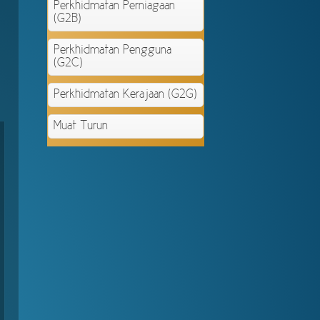
Perkhidmatan Perniagaan
(G2B)
Perkhidmatan Pengguna
(G2C)
Perkhidmatan Kerajaan (G2G)
Muat Turun