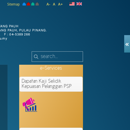
Sitemap
A-
A
A+
e-Services
Dapatan Kaji Selidik
Kepuasan Pelanggan PSP