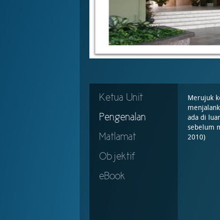
Ketua Unit
Merujuk k
menjalanka
Pengenalan
ada di lua
sebelum m
Matlamat
2010)
Objektif
eBook