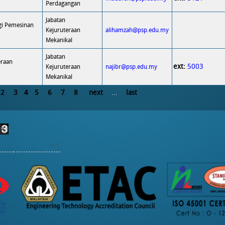
Perdagangan
Jabatan
gi Pemesinan
Kejuruteraan
alihamzah@psp.edu.my
Mekanikal
Jabatan
eraan
ext:
5003
Kejuruteraan
najibr@psp.edu.my
Mekanikal
2
3
4
5
6
7
8
next
...
last
145