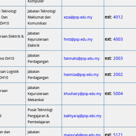
Komputer
 Teknologi
Jabatan Teknologi
ext:
4012
n Dan
Maklumat dan
ezza@psp.edu.my
 DH10
Komunikasi
Jabatan
raan Elektrik &
ext:
4003
Kejuruteraan
fmtt@psp.edu.my
Elektrik
Jabatan
ext:
2003
nsi DH10
fatimahs@psp.edu.my
Perdagangan
an Logistik
Jabatan
ext:
2002
hasmiza@psp.edu.my
 DH10
Perdagangan
Jabatan
eraan
ext:
5004
Kejuruteraan
khushairy@psp.edu.my
Mekanikal
Pusat Teknologi
9
Pengajaran &
bakhyaraj@psp.edu.my
Pembelajaran
an dan
Jabatan
ext:
5121
maisurah@psp.edu.my