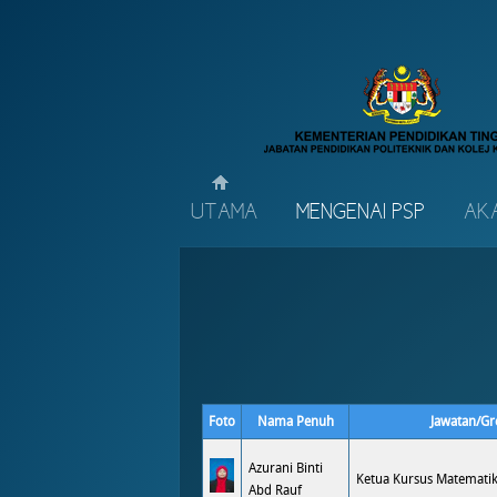
UTAMA
MENGENAI PSP
AK
Foto
Nama Penuh
Jawatan/Gr
Azurani Binti
Ketua Kursus Matemati
Abd Rauf