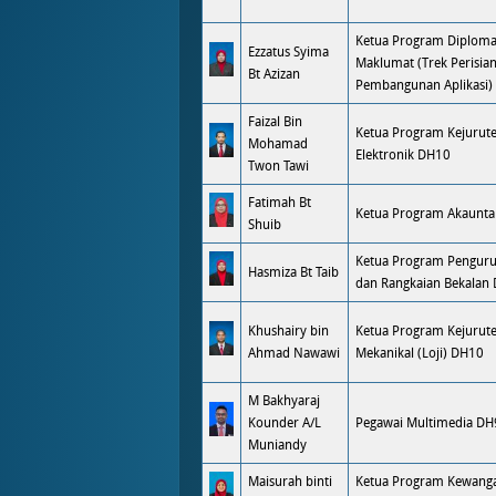
Ketua Program Diploma
Ezzatus Syima
Maklumat (Trek Perisia
Bt Azizan
Pembangunan Aplikasi)
Faizal Bin
Ketua Program Kejurute
Mohamad
Elektronik DH10
Twon Tawi
Fatimah Bt
Ketua Program Akaunta
Shuib
Ketua Program Pengurus
Hasmiza Bt Taib
dan Rangkaian Bekalan
Khushairy bin
Ketua Program Kejurut
Ahmad Nawawi
Mekanikal (Loji) DH10
M Bakhyaraj
Kounder A/L
Pegawai Multimedia DH
Muniandy
Maisurah binti
Ketua Program Kewang