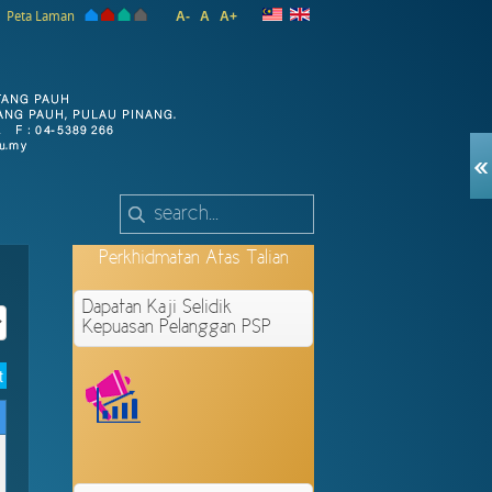
Peta Laman
A-
A
A+
Perkhidmatan
Atas Talian
Dapatan Kaji Selidik
Kepuasan Pelanggan PSP