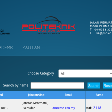
ADEMIK
PAUTAN
Choose Category
Search by name
ed
Jabatan/Unit
Email
Samb
Jabatan Matematik,
ext:
2118
k DH10
Sains dan
azu@psp.edu.my