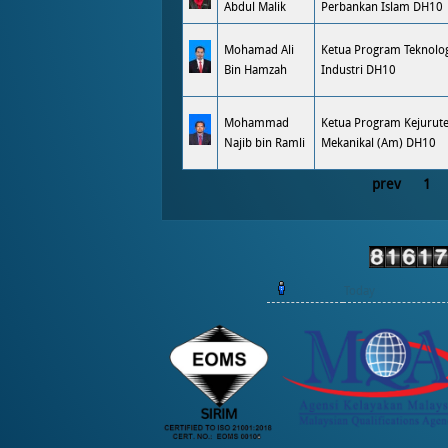
Abdul Malik
Perbankan Islam DH10
Mohamad Ali
Ketua Program Teknolo
Bin Hamzah
Industri DH10
Mohammad
Ketua Program Kejurut
Najib bin Ramli
Mekanikal (Am) DH10
prev
1
Today