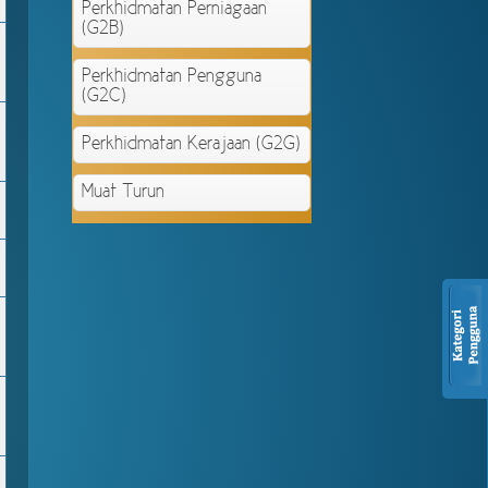
Perkhidmatan Perniagaan
(G2B)
Perkhidmatan Pengguna
(G2C)
Perkhidmatan Kerajaan (G2G)
Muat Turun