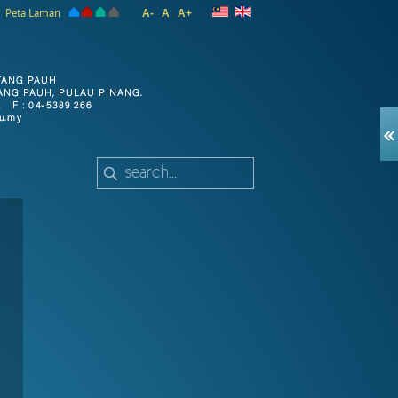
Peta Laman
A-
A
A+