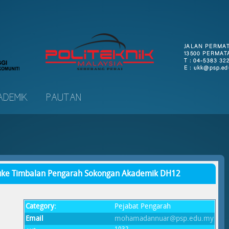
ADEMIK
PAUTAN
uke Timbalan Pengarah Sokongan Akademik DH12
Category:
Pejabat Pengarah
Email
mohamadannuar@psp.edu.my