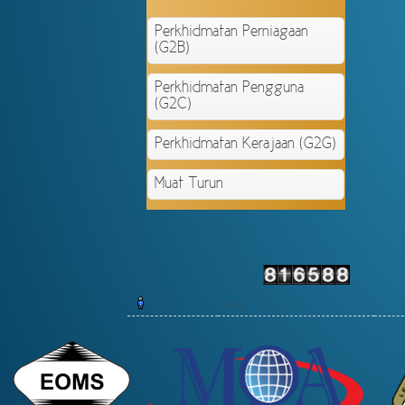
Perkhidmatan Perniagaan
(G2B)
Perkhidmatan Pengguna
(G2C)
Perkhidmatan Kerajaan (G2G)
Muat Turun
Today