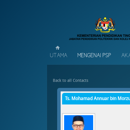
UTAMA
MENGENAI PSP
AK
Back to all Contacts
Ts. Mohamad Annuar bin Morz