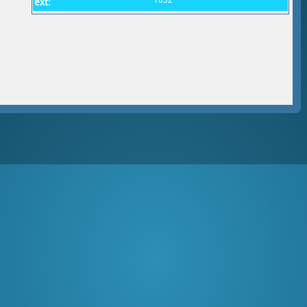
1032
ext: