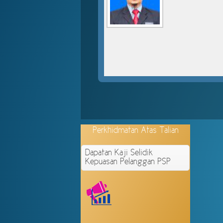
Perkhidmatan
Atas Talian
Dapatan Kaji Selidik
Kepuasan Pelanggan PSP