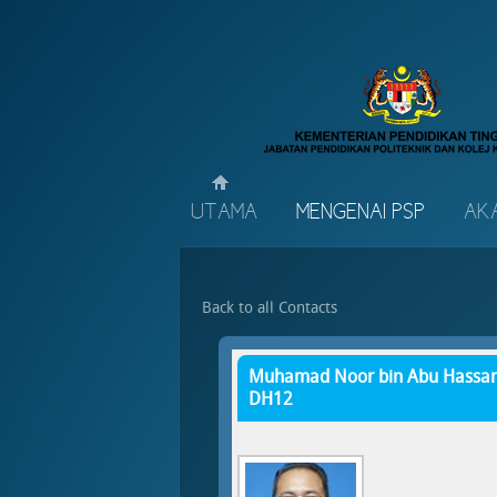
UTAMA
MENGENAI PSP
AK
Back to all Contacts
Muhamad Noor bin Abu Hassan 
DH12