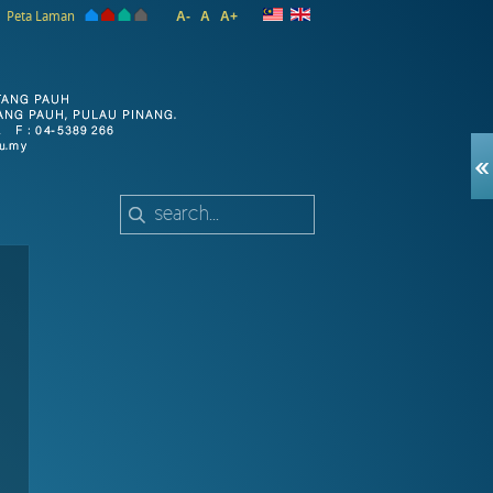
Peta Laman
A-
A
A+