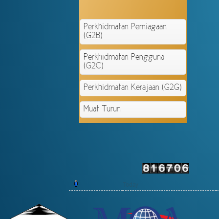
Perkhidmatan Perniagaan
(G2B)
Perkhidmatan Pengguna
(G2C)
Perkhidmatan Kerajaan (G2G)
Muat Turun
Today