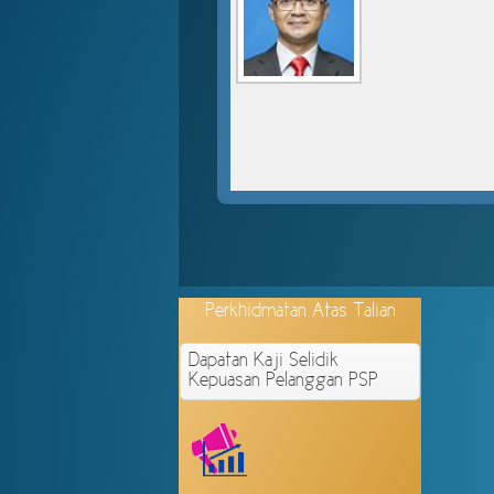
Perkhidmatan
Atas Talian
Dapatan Kaji Selidik
Kepuasan Pelanggan PSP