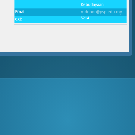
Kebudayaan
Email
mdnoor@psp.edu.my
5214
ext: